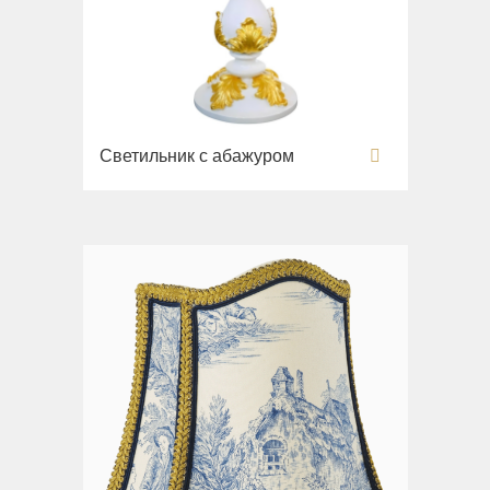
Раковины
Унитазы
Биде
Сиденья
Светильник с абажуром
Вся коллекция
Flavia
Раковины
Биде
Вся коллекция
Augusta
Раковины
Биде
Вся коллекция
Olivia