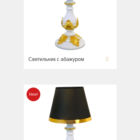
Вся коллекция
Напольные смесители
Monte Cristo
Gianeta
Смесители для кухни
New Drink
Раковины
Opera
Унитазы
Pocker
Биде
Venezia
Сиденья
Vikont
Светильник с абажуром
Вся коллекция
Vittoria
Impero
Раковины
Унитазы
Биде
Сиденья
Раковины напольные
Вся коллекция
Bella