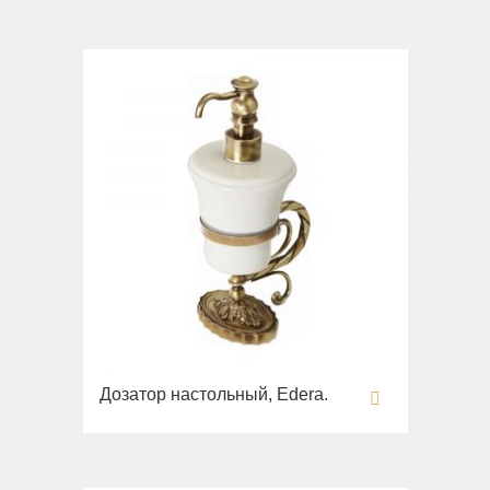
Унитазы
Биде
Сиденья
Раковины напольные
Вся коллекция
Bella
Раковины
Унитазы
Биде
Сиденья
Вся коллекция
Дозатор настольный, Edera.
Flavia
Раковины
Биде