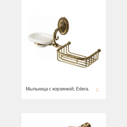
Вся коллекция
Augusta
Раковины
Биде
Вся коллекция
Olivia
Раковины напольные
Системы инсталляций
Комплектующие
Мыльница с корзинкой, Edera.