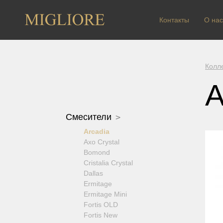
Контакты
О нас
Колл
A
Смесители
Arcadia
Axo Crystal
Bomond
Cristalia Crystal
Dallas
Ermitage
Ermitage Mini
Fortis OLD
Fortis New