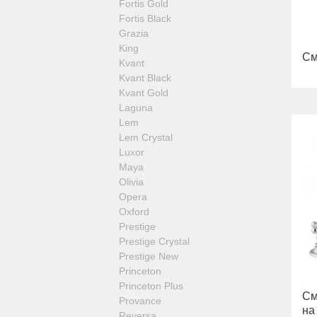
Fortis Gold
Fortis Black
Grazia
King
См
Kvant
Kvant Black
Kvant Gold
Laguna
Lem
Lem Crystal
Luxor
Maya
Olivia
Opera
Oxford
Prestige
Prestige Crystal
Prestige New
Princeton
Princeton Plus
См
Provance
на 
Reversa