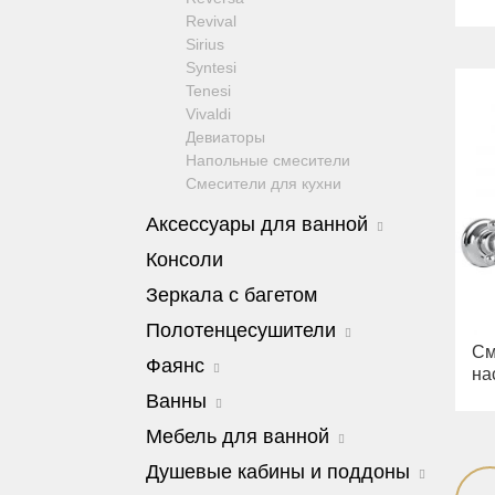
Revival
Sirius
Syntesi
Tenesi
Vivaldi
Девиаторы
Напольные смесители
Смесители для кухни
Аксессуары для ванной
Amerida
Консоли
Cleopatra
Зеркала с багетом
Cristalia
Dubai
Полотенцесушители
Edera
См
Edera
Фаянс
Elisabetta
на
Colosseum
Fortis
Charme
Ванны
Edward
Fortuna
Унитазы
Cleopatra
Milady
Мебель для ванной
Kvant
Биде
Bella
Luxor
Сиденья
Barocco
Душевые кабины и поддоны
Olivia
Mirella
Joy
Julia