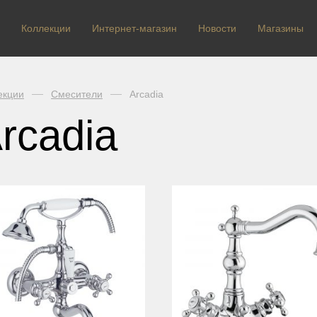
Коллекции
Интернет-магазин
Новости
Магазины
екции
Смесители
Arcadia
rcadia