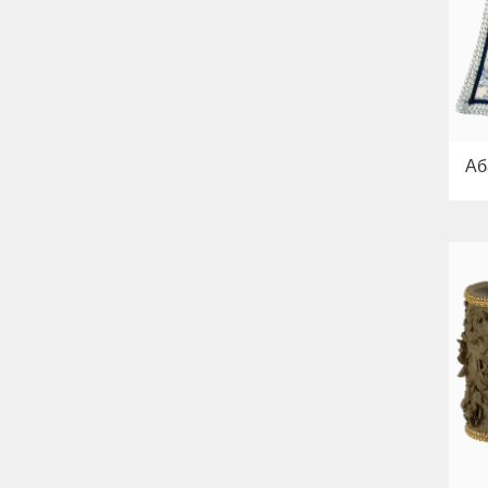
Bella
Раковины
Унитазы
Биде
Сиденья
Вся коллекция
Flavia
Раковины
Аб
Биде
Вся коллекция
Augusta
Раковины
Биде
Вся коллекция
Olivia
Раковины напольные
Системы инсталляций
Комплектующие