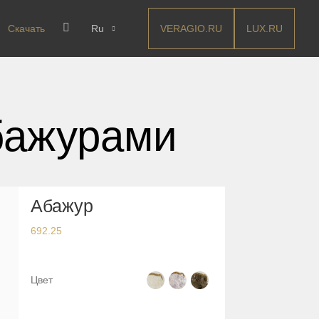
VERAGIO.RU
LUX.RU
Скачать
Ru
бажурами
Абажур
692.25
Цвет