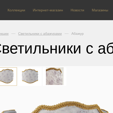
Коллекции
Интернет-магазин
Новости
Магазины
екции
Светильники с абажурами
Абажур
ветильники с а