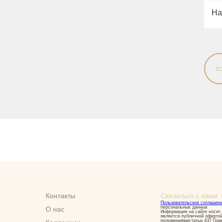
На
Контакты
Связаться с нами
Пользовательское соглашен
персональных данных
О нас
Информация на сайте носит 
является публичной оферто
положениямистатьи 437 Гра