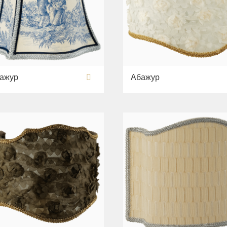
ажур
Абажур