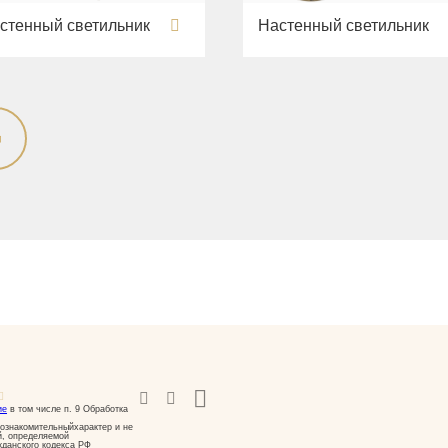
стенный светильник
Настенный светильник
ие
в том числе п. 9 Обработка
ознакомительныйхарактер и не
й, определяемой
жданского кодекса РФ