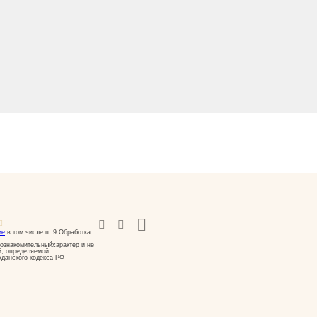
ие
в том числе п. 9 Обработка
ознакомительныйхарактер и не
й, определяемой
жданского кодекса РФ