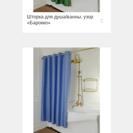
Раковины напольные
Системы инсталляций
Шторка для душа/ванны, узор
Комплектующие
«Барокко»