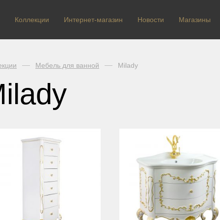
Коллекции
Интернет-магазин
Новости
Магазины
екции
Мебель для ванной
Milady
ilady