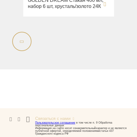
GOLDEN DREAM Стакан 400 мл,
набор 6 шт, хрусталь/золото 24К
Связаться с нами
Пользовательское соглашение
в том числе п. 9 Обработка
персональных данных
Информация на сайте носит ознакомительныйхарактер и не является
публичной офертой, определяемой положениямистатьи 437
Гражданского кодекса РФ