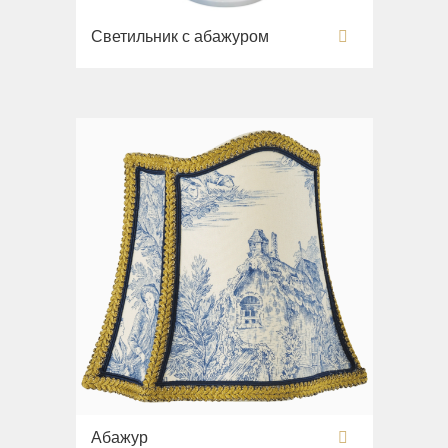
Раковины
Светильник с абажуром
Унитазы
Биде
Сиденья
Вся коллекция
Flavia
Раковины
Биде
Вся коллекция
Augusta
Раковины
Биде
Вся коллекция
Olivia
Абажур