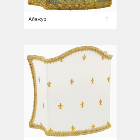
Абажур