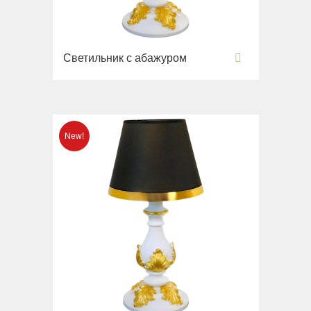
Вся коллекция
Напольные смесители
Monte Cristo
Gianeta
Смесители для кухни
New Drink
Раковины
Светильник с абажуром
Opera
Унитазы
Pocker
Биде
Venezia
Сиденья
Vikont
Вся коллекция
Vittoria
Impero
Раковины
Унитазы
Биде
Сиденья
Раковины напольные
Вся коллекция
Bella