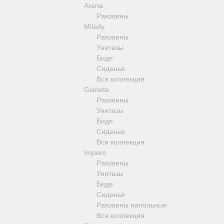
Arena
Revival
Раковины
Sirius
Milady
Syntesi
Раковины
Tenesi
Унитазы
Vivaldi
Биде
Девиаторы
Сиденья
Напольные смесители
Вся коллекция
Смесители для кухни
Gianeta
Раковины
Унитазы
Биде
Сиденья
Вся коллекция
Impero
Раковины
Унитазы
Биде
Сиденья
Раковины напольные
Вся коллекция