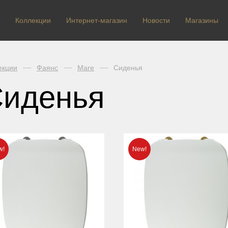
Коллекции
Интернет-магазин
Новости
Магазины
екции
Фаянс
Mare
Сиденья
иденья