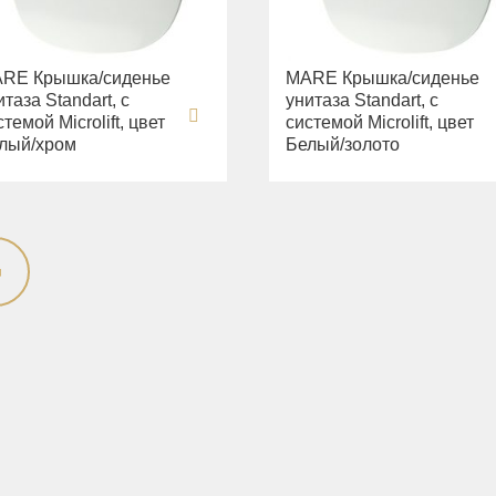
RE Крышка/сиденье
MARE Крышка/сиденье
итаза Standart, с
унитаза Standart, с
стемой Microlift, цвет
системой Microlift, цвет
лый/хром
Белый/золото