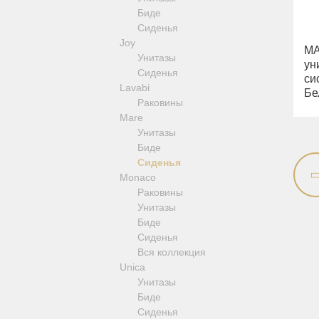
Fortis Gold
Cleopatra
Kvant
Биде
Fortis Black
Luxor
Сиденья
Grazia
Mirella
Joy
King
MA
Monte Carlo
Унитазы
Kvant
ун
Olivia
Сиденья
Kvant Black
си
Opera
Lavabi
Бе
Kvant Gold
Provance
Раковины
Laguna
Versailles
Mare
Lem
Зеркала оптические, салфетницы
Унитазы
Lem Crystal
Полки-решетки
Биде
Luxor
Ведра и корзины для белья
Сиденья
Maya
Стойки
Monaco
Olivia
Раковины
Opera
Унитазы
Oxford
Биде
Prestige
Сиденья
Prestige Crystal
Вся коллекция
Prestige New
Unica
Princeton
Унитазы
Princeton Plus
Биде
Provance
Сиденья
Reversa