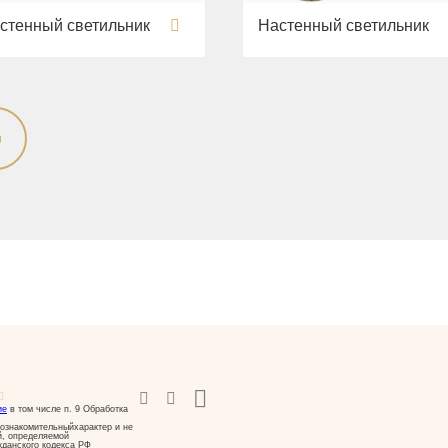
стенный светильник
Настенный светильник
ие
в том числе п. 9 Обработка
ознакомительныйхарактер и не
й, определяемой
жданского кодекса РФ