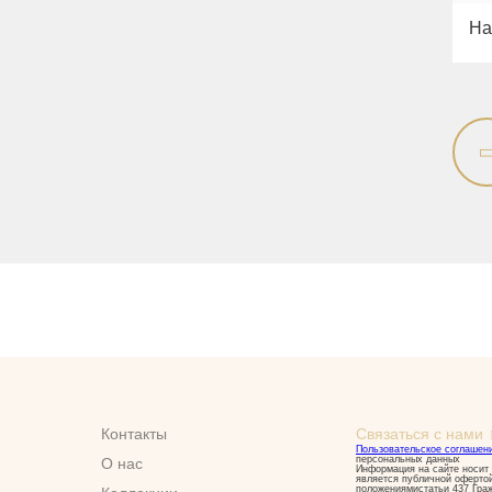
На
Контакты
Связаться с нами
Пользовательское соглашен
персональных данных
О нас
Информация на сайте носит 
является публичной оферто
положениямистатьи 437 Гра