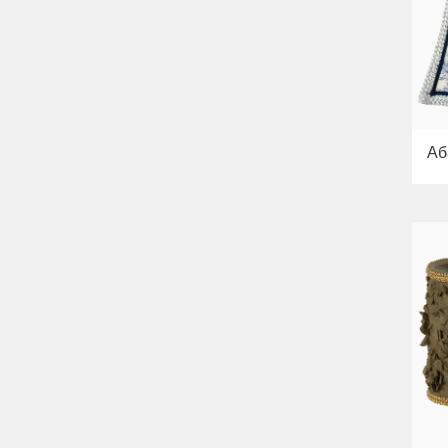
Bella
Раковины
Унитазы
Биде
Сиденья
Вся коллекция
Flavia
Раковины
Аб
Биде
Вся коллекция
Augusta
Раковины
Биде
Вся коллекция
Olivia
Раковины напольные
Системы инсталляций
Комплектующие