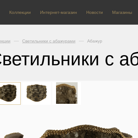
Коллекции
Интернет-магазин
Новости
Магазины
екции
Светильники с абажурами
Абажур
ветильники с а