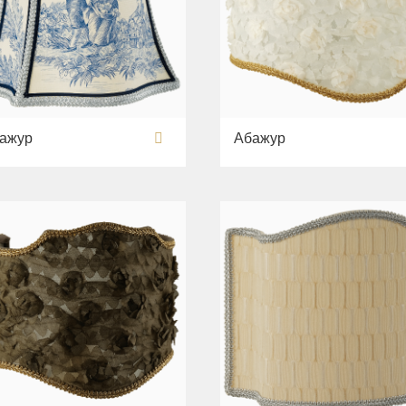
ажур
Абажур