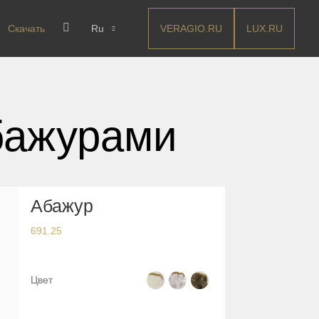
VERAGIO.RU
LUX.RU
Скачать
Ru
бажурами
Абажур
691.25
Цвет