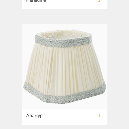
Paralume
Абажур