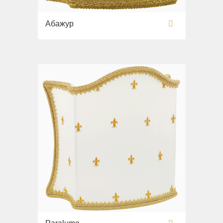
Абажур