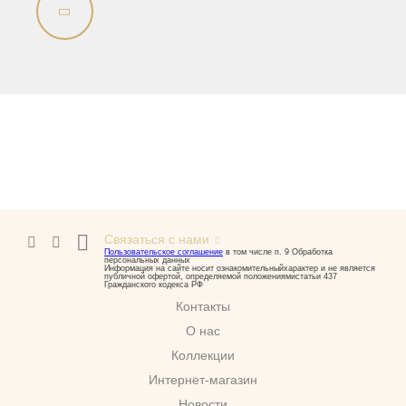
Биде
Вся коллекция
Olivia
Раковины напольные
Системы инсталляций
Комплектующие
Связаться с нами
Пользовательское соглашение
в том числе п. 9 Обработка
персональных данных
Информация на сайте носит ознакомительныйхарактер и не является
публичной офертой, определяемой положениямистатьи 437
Гражданского кодекса РФ
Контакты
О нас
Коллекции
Интернет-магазин
Новости