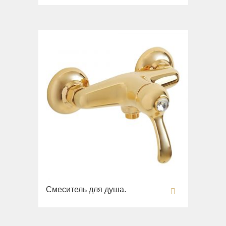
Imperia
Унитазы
Inigma
Биде
Lord
Сиденья
Luciana
Вся коллекция
Monte Cristo
Gianeta
New Drink
Раковины
Opera
Унитазы
Pocker
Биде
Venezia
Сиденья
Vikont
Вся коллекция
Vittoria
Impero
Раковины
Смеситель для душа.
Унитазы
Биде