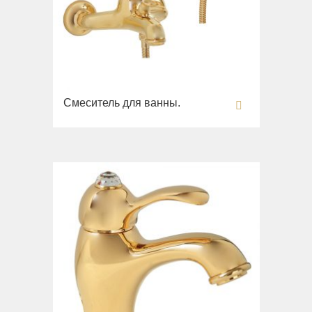
Fortis New
Fortis Gold
Fortis Black
Grazia
King
Смеситель для ванны.
Kvant
Kvant Black
Kvant Gold
Laguna
Lem
Lem Crystal
Luxor
Maya
Olivia