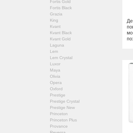
Fortis Gold
Fortis Black
Grazia
King
Де
Kvant
по
Kvant Black
мо
по
Kvant Gold
Laguna
Lem
Lem Crystal
Luxor
Maya
Olivia
Opera
Oxford
Prestige
Prestige Crystal
Prestige New
Princeton
Princeton Plus
Provance
Reversa