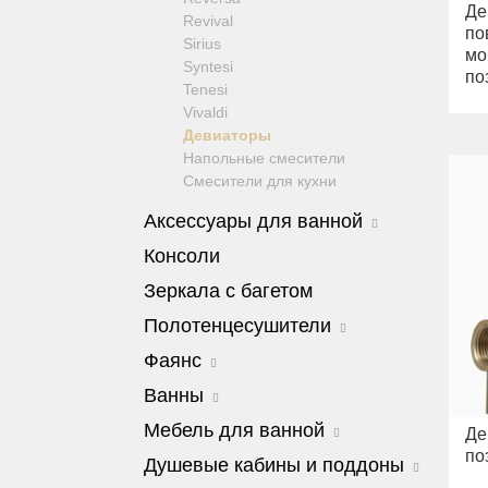
Де
Revival
по
Sirius
мо
Syntesi
по
Tenesi
Vivaldi
Девиаторы
Напольные смесители
Смесители для кухни
Аксессуары для ванной
Amerida
Консоли
Cleopatra
Зеркала с багетом
Cristalia
Dubai
Полотенцесушители
Edera
Edera
Фаянс
Elisabetta
Colosseum
Fortis
Charme
Ванны
Edward
Fortuna
Унитазы
Cleopatra
Milady
Мебель для ванной
Де
Kvant
Биде
Bella
по
Luxor
Сиденья
Barocco
Душевые кабины и поддоны
Olivia
Mirella
Joy
Julia