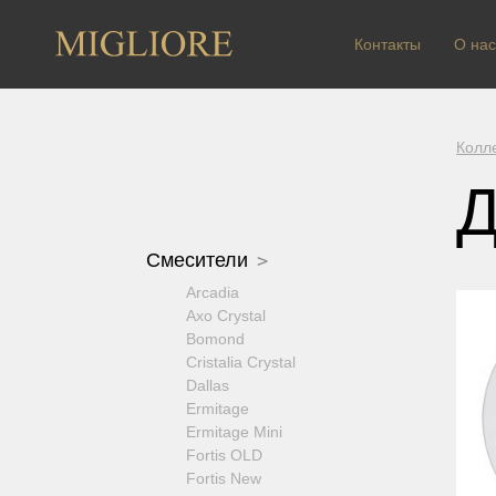
Контакты
О нас
Колл
Д
Смесители
Arcadia
Axo Crystal
Bomond
Cristalia Crystal
Dallas
Ermitage
Ermitage Mini
Fortis OLD
Fortis New