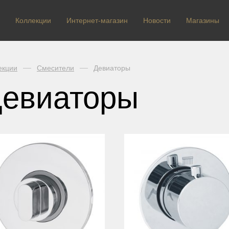
Коллекции
Интернет-магазин
Новости
Магазины
екции
Смесители
Девиаторы
евиаторы