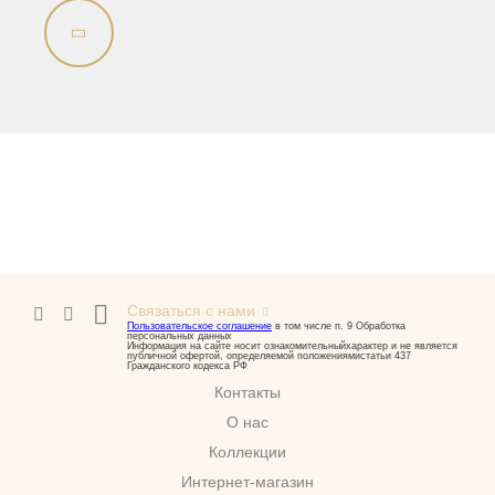
Связаться с нами
Пользовательское соглашение
в том числе п. 9 Обработка
персональных данных
Информация на сайте носит ознакомительныйхарактер и не является
публичной офертой, определяемой положениямистатьи 437
Гражданского кодекса РФ
Контакты
О нас
Коллекции
Интернет-магазин