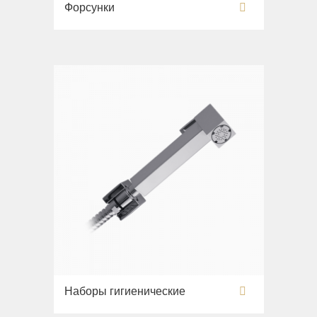
Форсунки
New Drink
Раковины
Opera
Унитазы
Pocker
Биде
Venezia
Сиденья
Vikont
Вся коллекция
Vittoria
Flavia
Раковины
Биде
Вся коллекция
Augusta
Раковины
Биде
Вся коллекция
Наборы гигиенические
Olivia