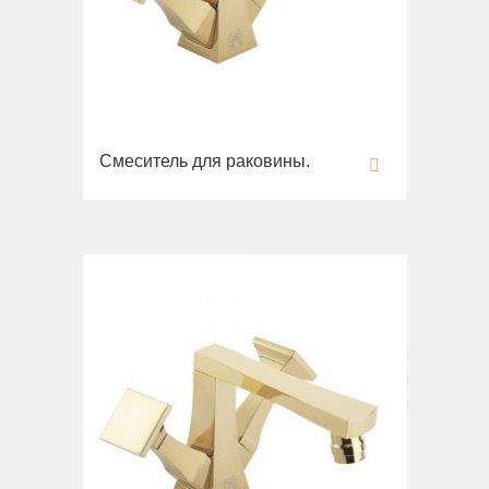
Fortis New
Fortis Gold
Fortis Black
Grazia
King
Смеситель для раковины.
Kvant
Kvant Black
Kvant Gold
Laguna
Lem
Lem Crystal
Luxor
Maya
Olivia