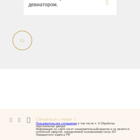
девиатором.
Связаться с нами
Пользовательское соглашение
в том числе п. 9 Обработка
персональных данных
Информация на сайте носит ознакомительныйхарактер и не является
публичной офертой, определяемой положениямистатьи 437
Гражданского кодекса РФ