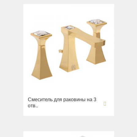
Сиденья
Раковины напольные
Вся коллекция
Bella
Раковины
Унитазы
Биде
Сиденья
Вся коллекция
Flavia
Раковины
Смеситель для раковины на 3
отв..
Биде
Вся коллекция
Augusta
Раковины