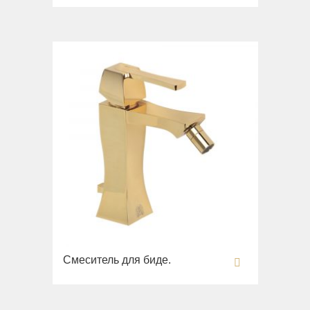
Imperia
Унитазы
Inigma
Биде
Lord
Сиденья
Luciana
Вся коллекция
Monte Cristo
Gianeta
New Drink
Раковины
Opera
Унитазы
Pocker
Биде
Venezia
Сиденья
Vikont
Вся коллекция
Vittoria
Impero
Раковины
Смеситель для биде.
Унитазы
Биде