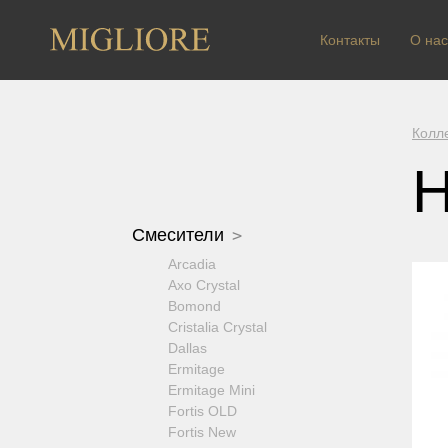
Контакты
О нас
Колл
Н
Смесители
Arcadia
Axo Crystal
Bomond
Cristalia Crystal
Dallas
Ermitage
Ermitage Mini
Fortis OLD
Fortis New