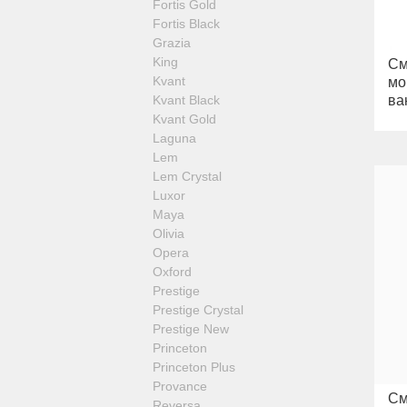
Fortis Gold
Fortis Black
Grazia
King
См
Kvant
мо
Kvant Black
ва
Kvant Gold
Laguna
Lem
Lem Crystal
Luxor
Maya
Olivia
Opera
Oxford
Prestige
Prestige Crystal
Prestige New
Princeton
Princeton Plus
Provance
См
Reversa