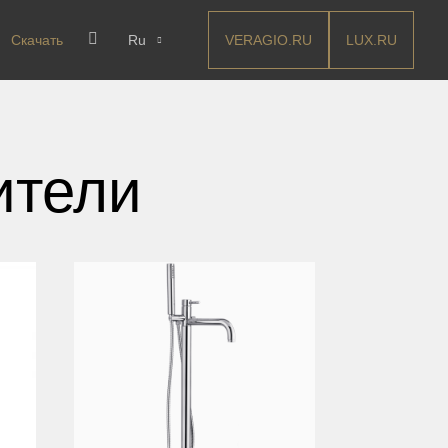
VERAGIO.RU
LUX.RU
Скачать
Ru
ители