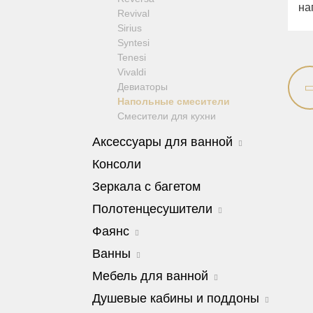
на
Revival
Sirius
Syntesi
Tenesi
Vivaldi
Девиаторы
Напольные смесители
Смесители для кухни
Аксессуары для ванной
Amerida
Консоли
Cleopatra
Зеркала с багетом
Cristalia
Dubai
Полотенцесушители
Edera
Edera
Фаянс
Elisabetta
Colosseum
Fortis
Charme
Ванны
Edward
Fortuna
Унитазы
Cleopatra
Milady
Мебель для ванной
Kvant
Биде
Bella
Luxor
Сиденья
Barocco
Душевые кабины и поддоны
Olivia
Mirella
Joy
Julia