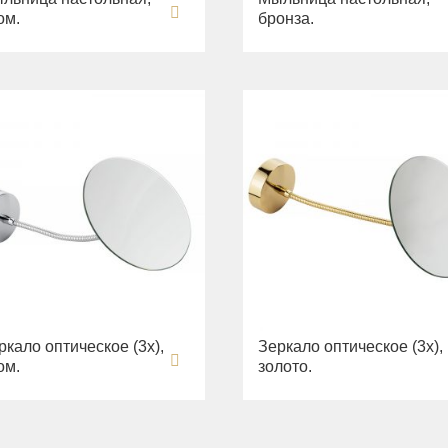
ом.
бронза.
ркало оптическое (3х),
Зеркало оптическое (3х),
ом.
золото.