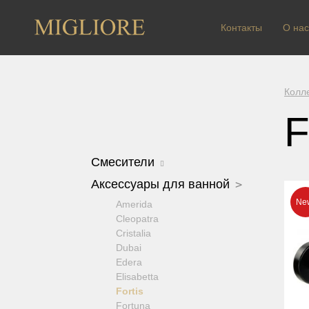
Контакты
О нас
Колл
F
Смесители
Arcadia
Аксессуары для ванной
Axo Crystal
Amerida
Bomond
Cleopatra
Cristalia Crystal
Cristalia
Dallas
Dubai
Ermitage
Edera
Ermitage Mini
Elisabetta
Fortis OLD
Fortis
Fortis New
Fortuna