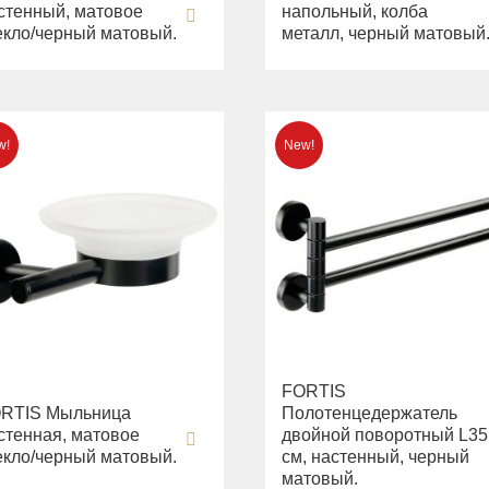
стенный, матовое
напольный, колба
екло/черный матовый.
металл, черный матовый
FORTIS
RTIS Мыльница
Полотенцедержатель
стенная, матовое
двойной поворотный L35
екло/черный матовый.
см, настенный, черный
матовый.