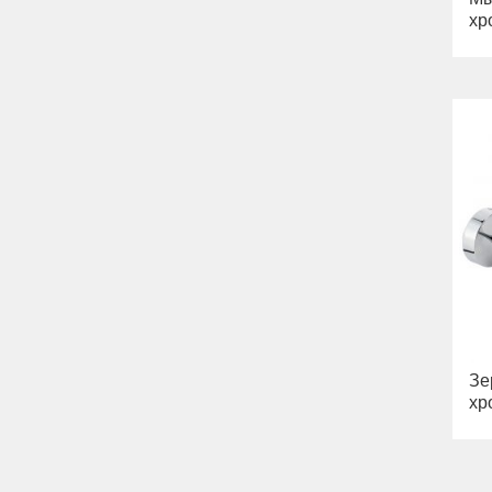
хр
Зе
хр