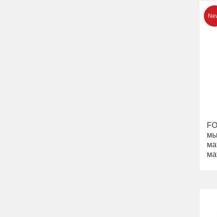
Раковины
Унитазы
Биде
Сиденья
Вся коллекция
Flavia
Раковины
Биде
Вся коллекция
Augusta
Раковины
Биде
FO
Вся коллекция
мы
Olivia
ма
Раковины напольные
ма
Системы инсталляций
Комплектующие