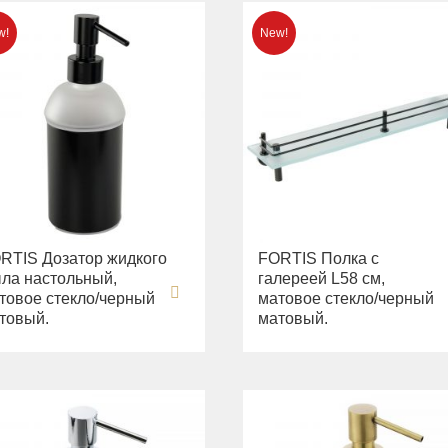
RTIS Дозатор жидкого
FORTIS Полка c
ла настольный,
галереей L58 см,
товое стекло/черный
матовое стекло/черный
товый.
матовый.