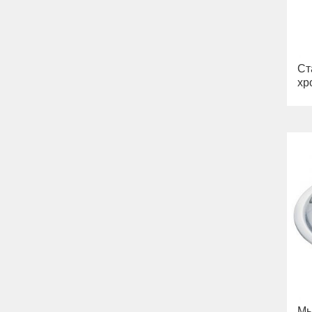
Ст
хр
Мы