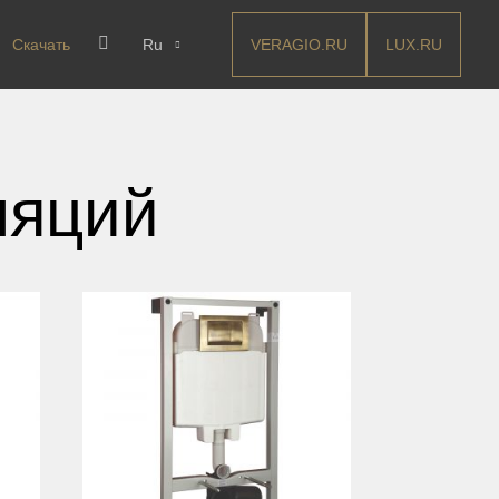
VERAGIO.RU
LUX.RU
Скачать
Ru
ляций