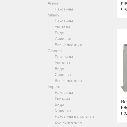
ин
Arena
Revival
по
Раковины
Sirius
Milady
Syntesi
Раковины
Tenesi
Унитазы
Vivaldi
Биде
Девиаторы
Сиденья
Напольные смесители
Вся коллекция
Смесители для кухни
Gianeta
Раковины
Унитазы
Биде
Сиденья
Вся коллекция
Impero
Раковины
Унитазы
Be
Биде
ин
Сиденья
по
Раковины напольные
Вся коллекция