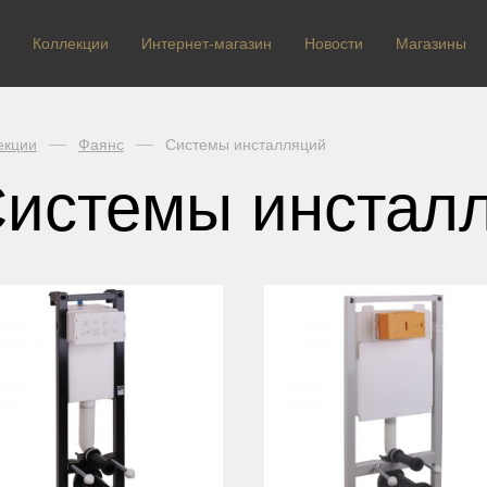
Коллекции
Интернет-магазин
Новости
Магазины
екции
Фаянс
Системы инсталляций
истемы инстал