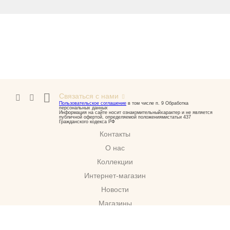
Связаться с нами
Пользовательское соглашение
в том числе п. 9 Обработка
персональных данных
Информация на сайте носит ознакомительныйхарактер и не является
публичной офертой, определяемой положениямистатьи 437
Гражданского кодекса РФ
Контакты
О нас
Коллекции
Интернет-магазин
Новости
Магазины
Скачать