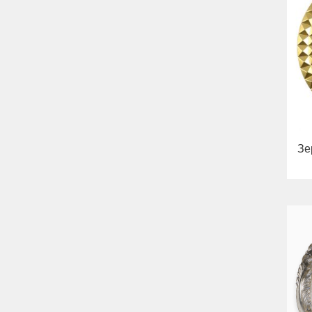
Bella
Раковины
Унитазы
Биде
Сиденья
Вся коллекция
Flavia
Раковины
Биде
Вся коллекция
Зе
Augusta
Раковины
Биде
Вся коллекция
Olivia
Раковины напольные
Системы инсталляций
Комплектующие