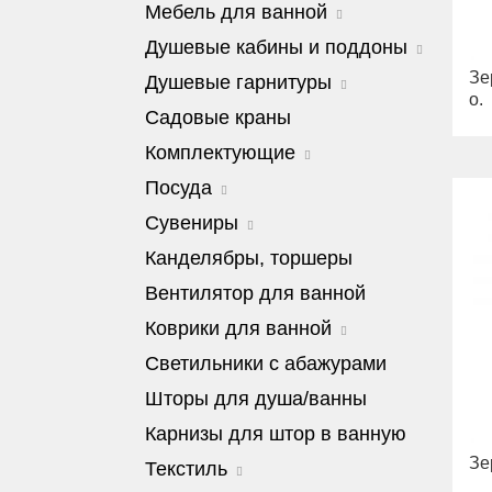
Fortis Gold
Cleopatra
Milady
Мебель для ванной
Kvant
Биде
Fortis Black
Bella
Luxor
Сиденья
Barocco
Душевые кабины и поддоны
Grazia
Olivia
Mirella
Joy
Julia
King
Зе
Impero
Душевые кабины Diadema
Душевые гарнитуры
Monte Carlo
Унитазы
Virginia
Kvant
o.
Поддоны
Olivia
Сиденья
Amelia
Душевые гарнитуры
Садовые краны
Kvant Black
Душевые кабины Aurelia
Opera
Lavabi
Bella
Душевые колонны
Kvant Gold
Душевые кабины Migliore
Комплектующие
Provance
Раковины
Impero
Лейки
Laguna
Versailles
Mare
Juliana
Смесители
Комплектующие для соединения с
Посуда
Lem
инженерными системами
Зеркала оптические, салфетницы
Унитазы
Kantri
Lem Crystal
Adriatica
Сувениры
Сифоны
Полки-решетки
Биде
Milady
Luxor
Amore
Краны запорные
Ведра и корзины для белья
Сиденья
Ravenna
Amante Blu
Канделябры, торшеры
Maya
Baron
Донные клапаны
Стойки
Monaco
Valensa
Amante Blu Nero Bianco
Olivia
Bingo
Вентилятор для ванной
Трапы душевые
Раковины
Витрины
Amante Crema
Opera
Casino
Душевые наборы
Унитазы
Столики, пуфики, стойки
Amante Rosso
Коврики для ванной
Oxford
Cremona
Ручные души
Биде
Пуфики
Baroque
Prestige
Decor
Благородный дымчатый
Светильники с абажурами
Держатели
Сиденья
Стойки
Casino
Prestige Crystal
Delizia
Белоснежный
Кронштейны, изливы, штуцеры
Вся коллекция
Столики
Christmas
Шторы для душа/ванны
Prestige New
Dinastia
Крем-брюле
Форсунки
Unica
Комплектующие
Dubai
Princeton
Dinastia Ambra
Капучино
Наборы гигиенические
Карнизы для штор в ванную
Унитазы
Emozioni
Princeton Plus
Dinastia Blu
Штанги
Биде
Зе
Fiori Gold
Текстиль
Provance
Dinastia Rosso
Сиденья
Giardino
Reversa