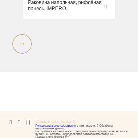
Раковина напольная, рифлёная
панель, IMPERO.
Связаться с нами
Пользовательское соглашение
в том числе п. 9 Обработка
персональных данных
Информация на сайте носит ознакомительныйхарактер и не является
публичной офертой, определяемой положениямистатьи 437
Гражданского кодекса РФ