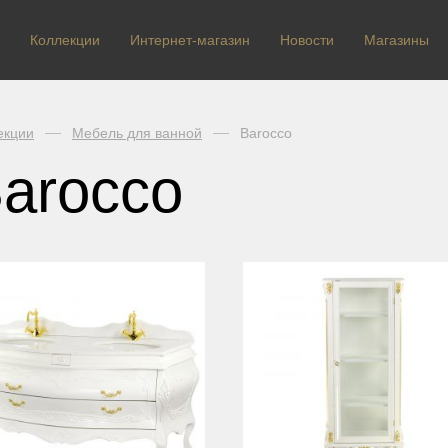
Коллекции
Интернет-магазин
Новости
Магазины
екции
Мебель для ванной
Barocco
arocco