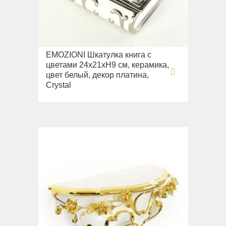
Раковины
Унитазы
Биде
EMOZIONI Шкатулка книга с
Сиденья
цветами 24х21хН9 см, керамика,
цвет белый, декор платина,
Вся коллекция
Crystal
Flavia
Раковины
Биде
Вся коллекция
Augusta
Раковины
Биде
Вся коллекция
Olivia