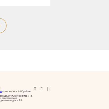
ие
в том числе п. 9 Обработка
ознакомительныйхарактер и не
й, определяемой
жданского кодекса РФ