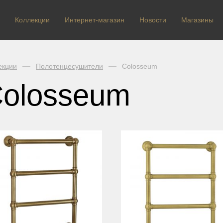
Коллекции
Интернет-магазин
Новости
Магазины
екции
Полотенцесушители
Colosseum
olosseum