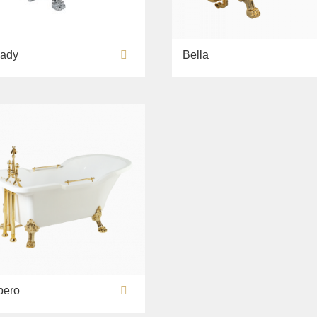
lady
Bella
pero