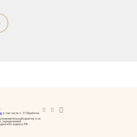
ие
в том числе п. 9 Обработка
ознакомительныйхарактер и не
й, определяемой
жданского кодекса РФ