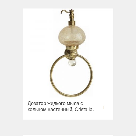
Вся коллекция
Augusta
Раковины
Биде
Вся коллекция
Olivia
Раковины напольные
Системы инсталляций
Комплектующие
Дозатор жидкого мыла с
кольцом настенный, Cristalia.