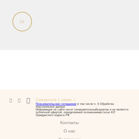
Связаться с нами
Пользовательское соглашение
в том числе п. 9 Обработка
персональных данных
Информация на сайте носит ознакомительныйхарактер и не является
публичной офертой, определяемой положениямистатьи 437
Гражданского кодекса РФ
Контакты
О нас