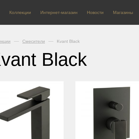
Коллекции
Интернет-магазин
Новости
Магазины
екции
Смесители
Kvant Black
vant Black