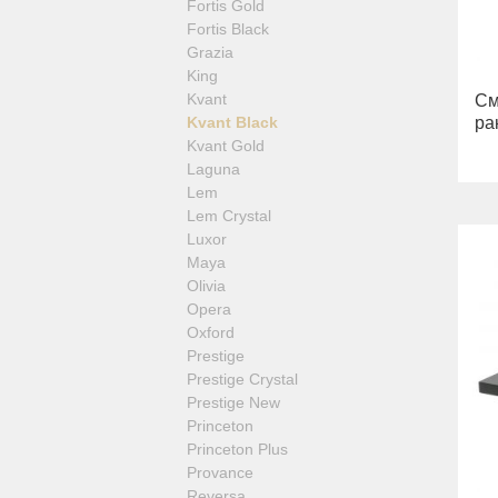
Fortis Gold
Fortis Black
Grazia
King
Kvant
См
Kvant Black
ра
Kvant Gold
Laguna
Lem
Lem Crystal
Luxor
Maya
Olivia
Opera
Oxford
Prestige
Prestige Crystal
Prestige New
Princeton
Princeton Plus
Provance
Reversa