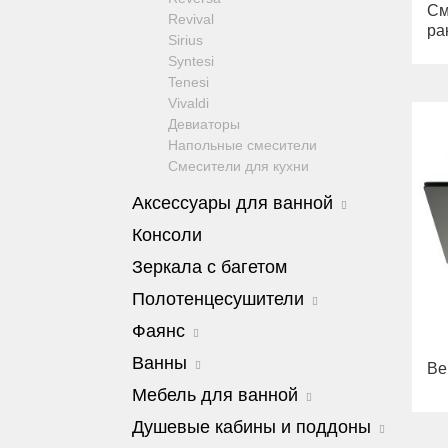
См
Revival
ра
Sirius
Syntesi
Tenesi
Vivaldi
Девиаторы
Напольные смесители
Смесители для кухни
Аксессуары для ванной
Amerida
Консоли
Cleopatra
Зеркала с багетом
Cristalia
Dubai
Полотенцесушители
Edera
Edera
Фаянс
Elisabetta
Colosseum
Fortis
Charme
Ванны
Ве
Edward
Fortuna
Унитазы
Cleopatra
Milady
Мебель для ванной
Kvant
Биде
Bella
Luxor
Сиденья
Barocco
Душевые кабины и поддоны
Olivia
Mirella
Joy
Julia