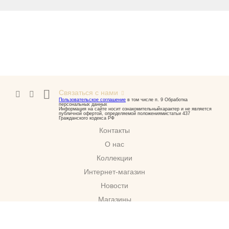
Связаться с нами
Пользовательское соглашение
в том числе п. 9 Обработка
персональных данных
Информация на сайте носит ознакомительныйхарактер и не является
публичной офертой, определяемой положениямистатьи 437
Гражданского кодекса РФ
Контакты
О нас
Коллекции
Интернет-магазин
Новости
Магазины
Скачать