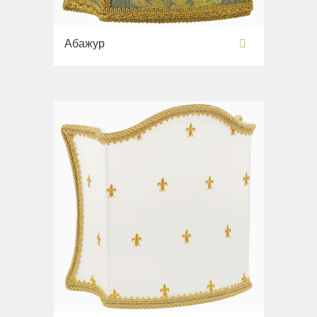
Абажур