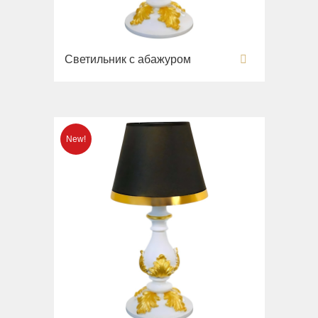
Вся коллекция
Напольные смесители
Monte Cristo
Gianeta
Смесители для кухни
New Drink
Раковины
Светильник с абажуром
Opera
Унитазы
Pocker
Биде
Venezia
Сиденья
Vikont
Вся коллекция
Vittoria
Impero
Раковины
Унитазы
Биде
Сиденья
Раковины напольные
Вся коллекция
Bella