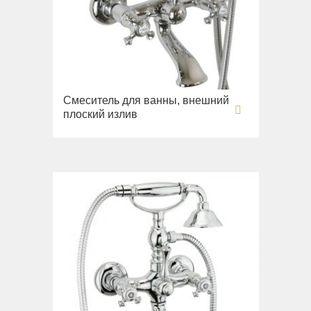
Fortis New
Fortis Gold
Fortis Black
Grazia
King
Смеситель для ванны, внешний
плоский излив
Kvant
Kvant Black
Kvant Gold
Laguna
Lem
Lem Crystal
Luxor
Maya
Olivia