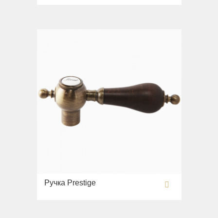
Imperia
Унитазы
Inigma
Биде
Lord
Сиденья
Luciana
Вся коллекция
Monte Cristo
Gianeta
New Drink
Раковины
Opera
Унитазы
Pocker
Биде
Venezia
Сиденья
Vikont
Вся коллекция
Vittoria
Impero
Раковины
Ручка Prestige
Унитазы
Биде