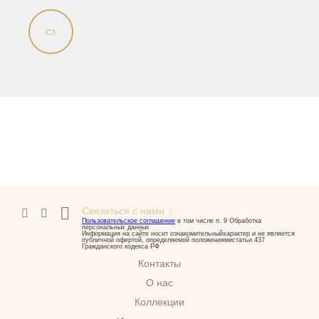
Сиденья
Раковины напольные
Вся коллекция
Bella
Раковины
Унитазы
Биде
Сиденья
Вся коллекция
Flavia
Связаться с нами
Пользовательское соглашение
в том числе п. 9 Обработка
Раковины
персональных данных
Информация на сайте носит ознакомительныйхарактер и не является
публичной офертой, определяемой положениямистатьи 437
Биде
Гражданского кодекса РФ
Контакты
Вся коллекция
О нас
Augusta
Коллекции
Раковины