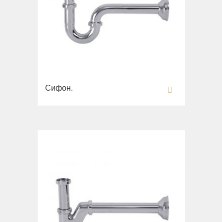
Сифон.