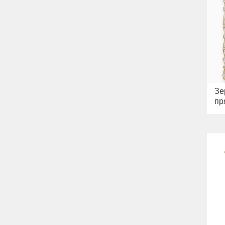
Зе
пр