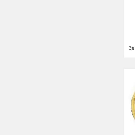
Bella
Раковины
Унитазы
Биде
Сиденья
Вся коллекция
Flavia
Раковины
Зе
Биде
Вся коллекция
Augusta
Раковины
Биде
Вся коллекция
Olivia
Раковины напольные
Системы инсталляций
Комплектующие