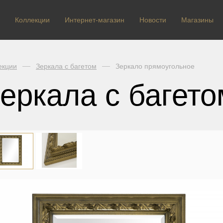
Коллекции
Интернет-магазин
Новости
Магазины
екции
Зеркала с багетом
Зеркало прямоугольное
еркала с багето