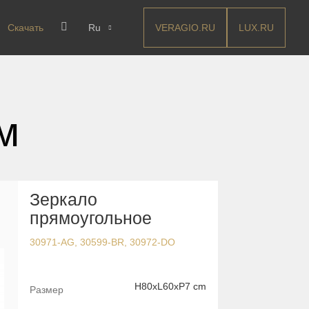
VERAGIO.RU
LUX.RU
Скачать
Ru
м
Зеркало
прямоугольное
30971-AG, 30599-BR, 30972-DO
H80хL60xP7 cm
Размер