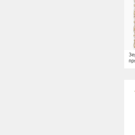
Зе
пр