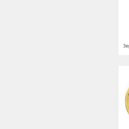
Bella
Раковины
Унитазы
Биде
Сиденья
Вся коллекция
Flavia
Раковины
Зе
Биде
Вся коллекция
Augusta
Раковины
Биде
Вся коллекция
Olivia
Раковины напольные
Системы инсталляций
Комплектующие