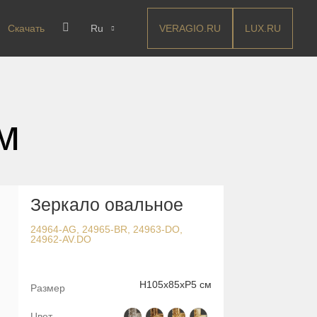
VERAGIO.RU
LUX.RU
Скачать
Ru
м
Зеркало овальное
24964-AG, 24965-BR, 24963-DO,
24962-AV.DO
H105x85xP5 см
Размер
Цвет