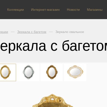
Коллекции
Интернет-магазин
Новости
Магазины
екции
Зеркала с багетом
Зеркало овальное
еркала с багето