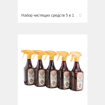
Раковины
Унитазы
Набор чистящих средств 5 в 1
Биде
Сиденья
Вся коллекция
Flavia
Раковины
Биде
Вся коллекция
Augusta
Раковины
Биде
Вся коллекция
Olivia