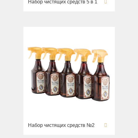
Набор чистящих средств 5 в 1
Раковины
Унитазы
Биде
Сиденья
Вся коллекция
Flavia
Раковины
Биде
Вся коллекция
Augusta
Раковины
Биде
Вся коллекция
Набор чистящих средств №2
Olivia