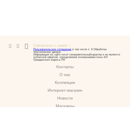
Связаться с нами
Пользовательское соглашение
в том числе п. 9 Обработка
персональных данных
Информация на сайте носит ознакомительныйхарактер и не является
публичной офертой, определяемой положениямистатьи 437
Гражданского кодекса РФ
Контакты
О нас
Коллекции
Интернет-магазин
Новости
Магазины
Скачать
г. Москва