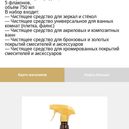
Opera
Decor
5 флаконов,
Пуфики
Casino
Белоснежный
Держатели
Биде
объём 750 мл
Oxford
Шторы для душа/ванны
Delizia
В набор входит:
Стойки
Christmas
Крем-брюле
Кронштейны, изливы, штуцеры
Сиденья
— Чистящее средство для зеркал и стёкол
Prestige
Dinastia
— Чистящее средство универсальное для ванных
Столики
Карнизы для штор в ванную
Dubai
Капучино
Форсунки
Вся коллекция
комнат (плитка, фаянс)
Prestige Crystal
Dinastia Ambra
— Чистящее средство для акриловых и композитных
Комплектующие
Emozioni
Наборы гигиенические
Unica
ванн
Текстиль
Prestige New
Dinastia Blu
— Чистящее средство для бронзовых и золотых
Fiori Gold
Штанги
Унитазы
покрытий смесителей и аксессуаров
Princeton
Халаты
Dinastia Rosso
Чистящие средства
— Чистящее средство для хромированных покрытий
Giardino
Биде
смесителей и аксессуаров
Princeton Plus
Набор из 2-х полотенец
Firenze
Laguna
Сиденья
Provance
Gloria
Pistoletto
Arena
Reversa
GOLDEN BEER
Карта магазинов
Узнать больше
Primavera
Раковины
Revival
Golden Dream
Sidney
Milady
Sirius
Idalgo
Tokio
Раковины
Syntesi
Imperia
Унитазы
Tenesi
Inigma
Биде
Vivaldi
Lord
Сиденья
Девиаторы
Luciana