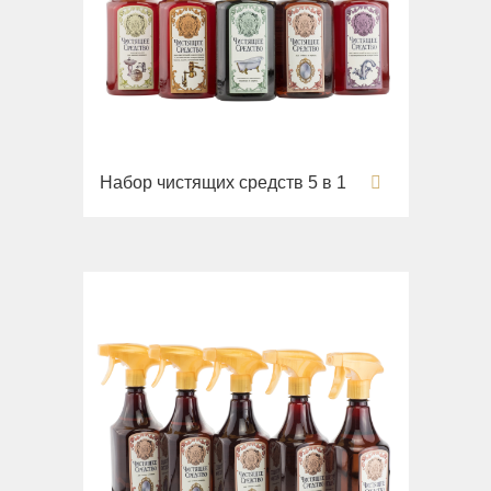
Раковины
Унитазы
Биде
Сиденья
Вся коллекция
Набор чистящих средств 5 в 1
Flavia
Раковины
Биде
Вся коллекция
Augusta
Раковины
Биде
Вся коллекция
Olivia