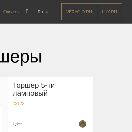
VERAGIO.RU
LUX.RU
Скачать
Ru
ршеры
Торшер 5-ти
ламповый
22122
Цвет