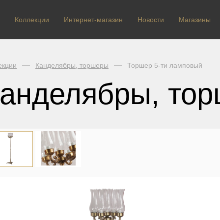
Коллекции
Интернет-магазин
Новости
Магазины
екции
Канделябры, торшеры
Торшер 5-ти ламповый
анделябры, то