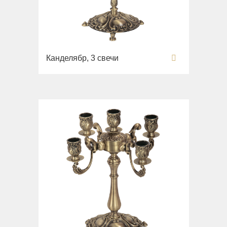
Вся коллекция
Напольные смесители
Monte Cristo
Gianeta
Смесители для кухни
New Drink
Раковины
Opera
Унитазы
Канделябр, 3 свечи
Pocker
Биде
Venezia
Сиденья
Vikont
Вся коллекция
Vittoria
Impero
Раковины
Унитазы
Биде
Сиденья
Раковины напольные
Вся коллекция
Bella