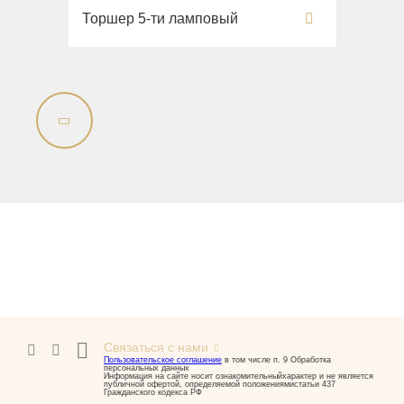
Раковины напольные
Торшер 5-ти ламповый
Системы инсталляций
Комплектующие
Связаться с нами
Пользовательское соглашение
в том числе п. 9 Обработка
персональных данных
Информация на сайте носит ознакомительныйхарактер и не является
публичной офертой, определяемой положениямистатьи 437
Гражданского кодекса РФ