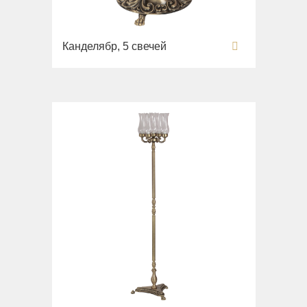
Раковины
Унитазы
Канделябр, 5 свечей
Биде
Сиденья
Вся коллекция
Flavia
Раковины
Биде
Вся коллекция
Augusta
Раковины
Биде
Вся коллекция
Olivia