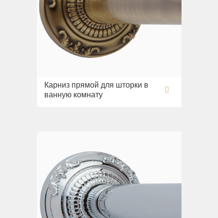
Раковины
Унитазы
Биде
Сиденья
Вся коллекция
Карниз прямой для шторки в
Flavia
ванную комнату
Раковины
Биде
Вся коллекция
Augusta
Раковины
Биде
Вся коллекция
Olivia