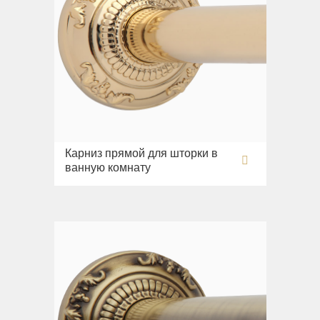
Вся коллекция
Напольные смесители
Monte Cristo
Gianeta
Смесители для кухни
New Drink
Раковины
Opera
Унитазы
Pocker
Биде
Venezia
Сиденья
Vikont
Вся коллекция
Vittoria
Карниз прямой для шторки в
Impero
ванную комнату
Раковины
Унитазы
Биде
Сиденья
Раковины напольные
Вся коллекция
Bella