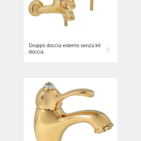
Fortis New
Fortis Gold
Fortis Black
Grazia
King
Gruppo doccia esterno senza kit
doccia.
Kvant
Kvant Black
Kvant Gold
Laguna
Lem
Lem Crystal
Luxor
Maya
Olivia