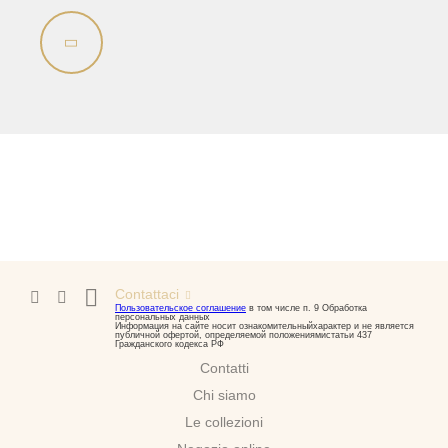
Bidè
Collezione
Olivia
Lavandino sul pavimento
Sistemi di installazione
Ricambi
Contattaci
Пользовательское соглашение
в том числе п. 9 Обработка
персональных данных
Информация на сайте носит ознакомительныйхарактер и не является
публичной офертой, определяемой положениямистатьи 437
Гражданского кодекса РФ
Contatti
Chi siamo
Le collezioni