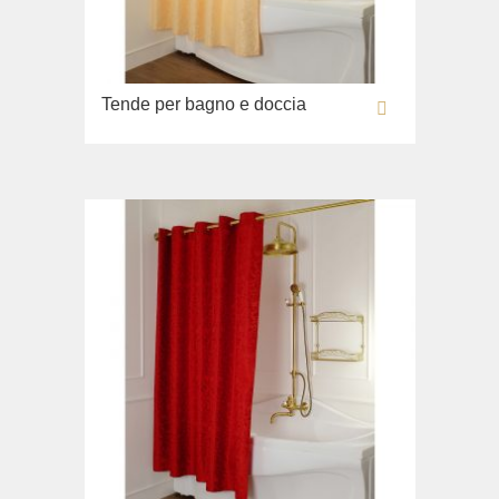
Collezione
Miscelatore a pavimento
Monte Cristo
Gianeta
Cucina
New Drink
Lavabi washbasin
Opera
Tende per bagno e doccia
WC
Pocker
Bidè
Venezia
Copriwater
Vikont
Collezione
Vittoria
Impero
Lavabi washbasin
WC
Bidè
Copriwater
Lavandino sul pavimento
Collezione
Bella