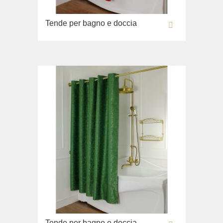
Lavabi washbasin
Tende per bagno e doccia
WC
Bidè
Copriwater
Collezione
Flavia
Lavabi washbasin
Bidè
Collezione
Augusta
Lavabi washbasin
Bidè
Collezione
Olivia
Tende per bagno e doccia