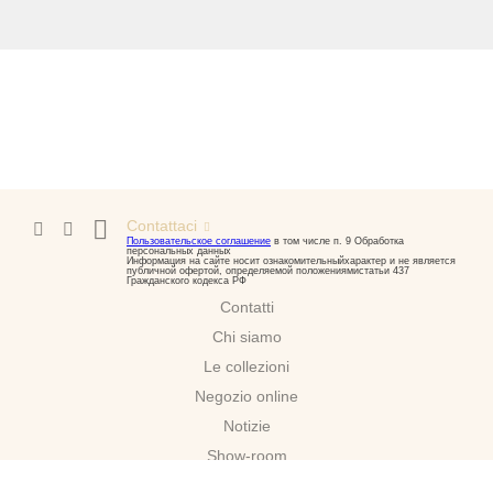
Contattaci
Пользовательское соглашение
в том числе п. 9 Обработка
персональных данных
Информация на сайте носит ознакомительныйхарактер и не является
публичной офертой, определяемой положениямистатьи 437
Гражданского кодекса РФ
Contatti
Chi siamo
Le collezioni
Negozio online
Notizie
Show-room
Download