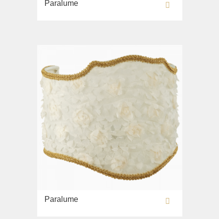
Paralume
Lavabi washbasin
WC
Bidè
Copriwater
Collezione
Flavia
Lavabi washbasin
Bidè
Collezione
Augusta
Lavabi washbasin
Bidè
Collezione
Paralume
Olivia