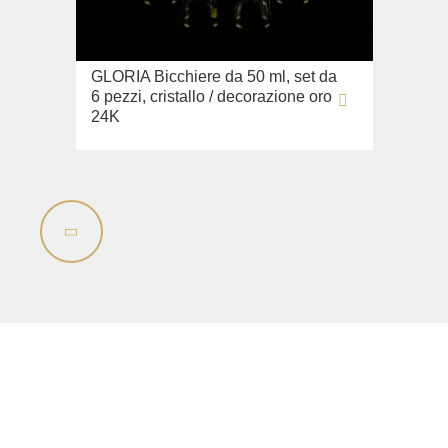
Lavandino sul pavimento
Sistemi di installazione
Ricambi
GLORIA Bicchiere da 50 ml, set da
6 pezzi, cristallo / decorazione oro
24K