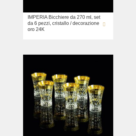
Lavandino sul pavimento
Sistemi di installazione
IMPERIA Bicchiere da 270 ml, set
Ricambi
da 6 pezzi, cristallo / decorazione
oro 24K