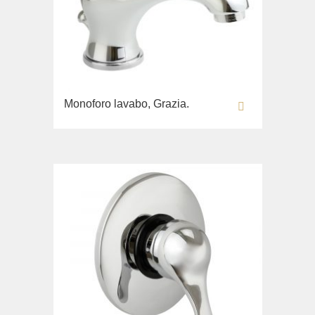
Fortis New
Fortis Gold
Fortis Black
Grazia
King
Monoforo lavabo, Grazia.
Kvant
Kvant Black
Kvant Gold
Laguna
Lem
Lem Crystal
Luxor
Maya
Olivia