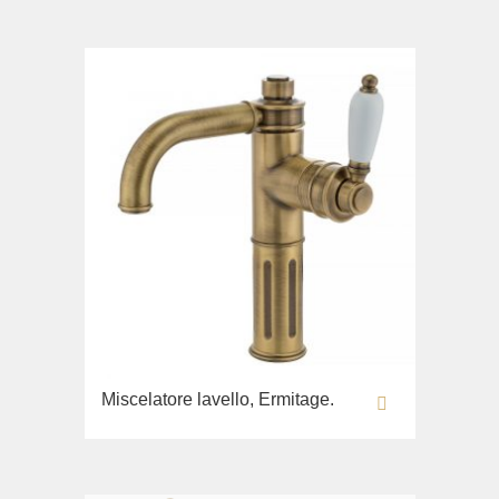
Copriwater
Lavandino sul pavimento
Collezione
Bella
Lavabi washbasin
WC
Bidè
Copriwater
Collezione
Flavia
Lavabi washbasin
Bidè
Miscelatore lavello, Ermitage.
Collezione
Augusta
Lavabi washbasin