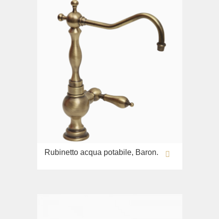
Bidè
Collezione
Olivia
Lavandino sul pavimento
Sistemi di installazione
Ricambi
Rubinetto acqua potabile, Baron.