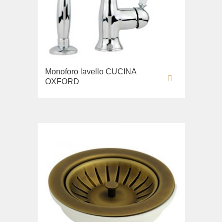
Fortis New
Fortis Gold
Fortis Black
Grazia
King
Monoforo lavello CUCINA
OXFORD
Kvant
Kvant Black
Kvant Gold
Laguna
Lem
Lem Crystal
Luxor
Maya
Olivia