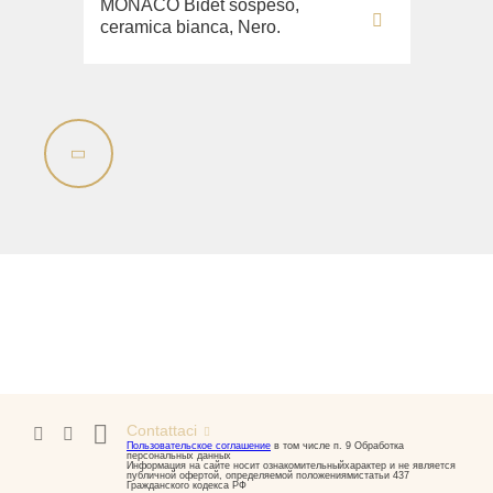
MONACO Bidet sospeso,
ceramica bianca, Nero.
Contattaci
Пользовательское соглашение
в том числе п. 9 Обработка
персональных данных
Информация на сайте носит ознакомительныйхарактер и не является
публичной офертой, определяемой положениямистатьи 437
Гражданского кодекса РФ