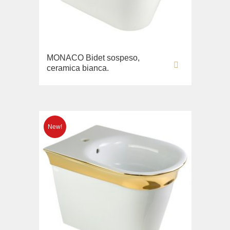
Opera
Bidè
Oxford
Copriwater
Prestige
Collezione
Prestige Crystal
MONACO Bidet sospeso,
Unica
Prestige New
ceramica bianca.
WC
Princeton
Bidè
Princeton Plus
Copriwater
Provance
Arena
Reversa
Lavabi washbasin
Revival
Milady
Sirius
Lavabi washbasin
Syntesi
WC
Tenesi
Bidè
Vivaldi
Copriwater
Deviatori