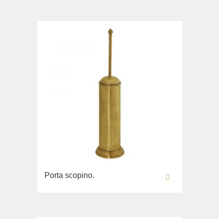
Collezione
Augusta
Lavabi washbasin
Bidè
Collezione
Olivia
Lavandino sul pavimento
Sistemi di installazione
Ricambi
Porta scopino.