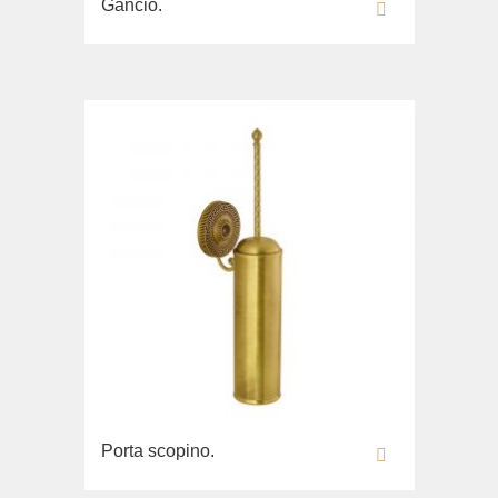
Gancio.
WC
Bidè
Copriwater
Lavandino sul pavimento
Collezione
Bella
Lavabi washbasin
WC
Bidè
Copriwater
Collezione
Flavia
Lavabi washbasin
Porta scopino.
Bidè