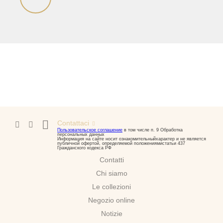
Contattaci
Пользовательское соглашение
в том числе п. 9 Обработка
персональных данных
Информация на сайте носит ознакомительныйхарактер и не является
публичной офертой, определяемой положениямистатьи 437
Гражданского кодекса РФ
Contatti
Chi siamo
Le collezioni
Negozio online
Notizie